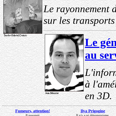
Le rayonnement d
sur les transports
Le gén
au ser
L'infor
à l'amé
en 3D.
Fumeurs, attention!
Ilya Prigogine
Il pourrait
Il n'y a ni déterminisme,