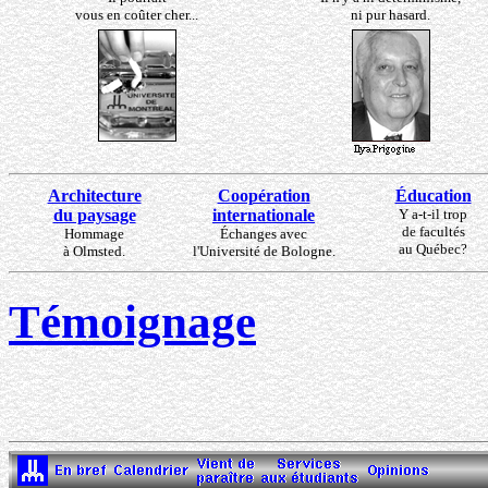
vous en coûter cher...
ni pur hasard.
Architecture
Coopération
Éducation
du paysage
internationale
Y a-t-il trop
de facultés
Hommage
Échanges avec
au Québec?
à Olmsted.
l'Université de Bologne.
Témoignage