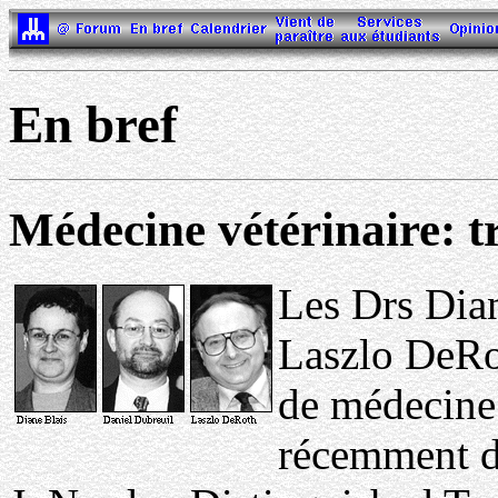
En bref
Médecine vétérinaire: tr
Les Drs Dian
Laszlo DeRot
de médecine 
récemment dé